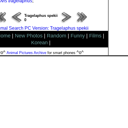
Ovis tragelaphus
;
Tragelaphus spekii
0
mal Search PC Version: Tragelaphus spekii
Home
|
New Photos
|
Random
|
Funny
|
Films
|
Korean
|
^o^
^o^
Animal Pictures Archive
for smart phones