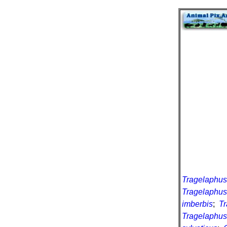
Tragelaphus
Tragelaphus
imberbis
;
Tr
Tragelaphus