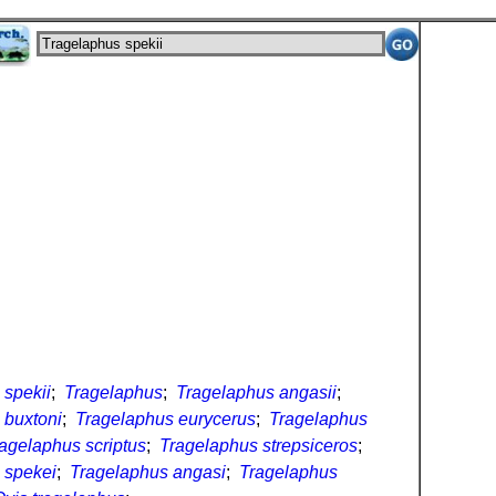
 spekii
;
Tragelaphus
;
Tragelaphus angasii
;
 buxtoni
;
Tragelaphus eurycerus
;
Tragelaphus
agelaphus scriptus
;
Tragelaphus strepsiceros
;
 spekei
;
Tragelaphus angasi
;
Tragelaphus