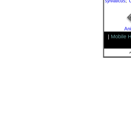
sylvaticus
;
Ani
|
Mobile 