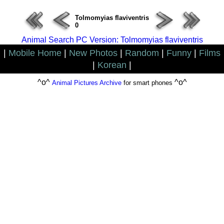
Tolmomyias flaviventris
0
Animal Search PC Version: Tolmomyias flaviventris
|
Mobile Home
|
New Photos
|
Random
|
Funny
|
Films
|
Korean
|
^o^
^o^
Animal Pictures Archive
for smart phones