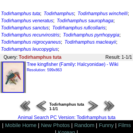
Todirhamphus tuta
;
Todirhamphus
;
Todirhamphus winchelli
;
Todirhamphus veneratus
;
Todirhamphus saurophaga
;
Todirhamphus sanctus
;
Todirhamphus ruficollaris
;
Todirhamphus recurvirostris
;
Todirhamphus pyrrhopygia
;
Todirhamphus nigrocyaneus
;
Todirhamphus macleayii
;
Todirhamphus leucopygius
;
Query:
Todirhamphus tuta
Result: 1-1/1
Tree kingfisher (Family: Halcyonidae) - Wiki
Resolution: 599x863
Todirhamphus tuta
1-1/1
Animal Search PC Version: Todirhamphus tuta
|
Mobile Home
|
New Photos
|
Random
|
Funny
|
Films
|
Korean
|