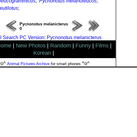
 leucogrammicus
;
Pycnonotus melanoleucos
;
utilotus
;
Pycnonotus melanicterus
0
l Search PC Version: Pycnonotus melanicterus
Home
|
New Photos
|
Random
|
Funny
|
Films
|
Korean
|
^o^
^o^
Animal Pictures Archive
for smart phones