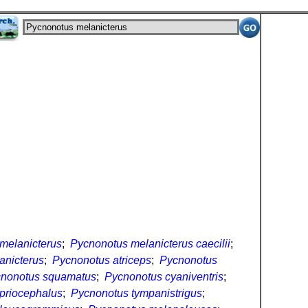
melanicterus
;
Pycnonotus melanicterus caecilii
;
anicterus
;
Pycnonotus atriceps
;
Pycnonotus
nonotus squamatus
;
Pycnonotus cyaniventris
;
priocephalus
;
Pycnonotus tympanistrigus
;