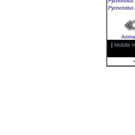
Pycnonotus
Pycnonotus e
Anima
|
Mobile 