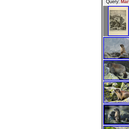
Query:
Mar