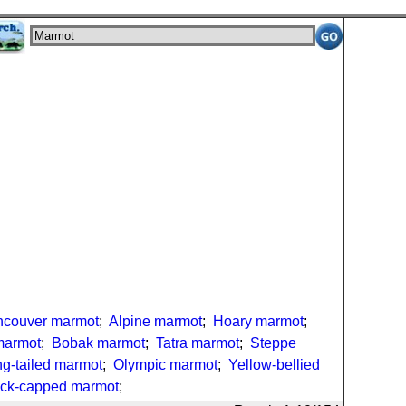
ncouver marmot
;
Alpine marmot
;
Hoary marmot
;
marmot
;
Bobak marmot
;
Tatra marmot
;
Steppe
g-tailed marmot
;
Olympic marmot
;
Yellow-bellied
ack-capped marmot
;