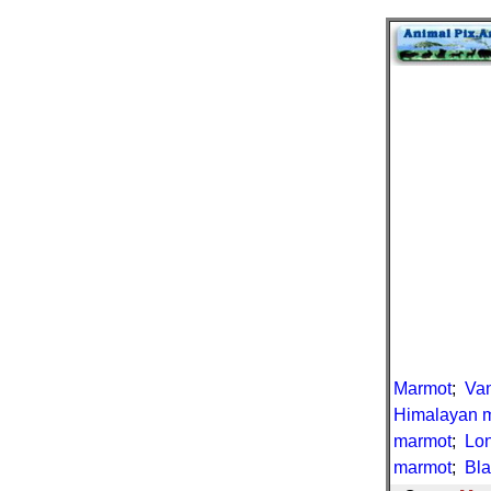
Marmot
;
Va
Himalayan 
marmot
;
Lon
marmot
;
Bl