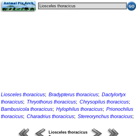
Liosceles thoracicus
;
Bradypterus thoracicus
;
Dactylortyx
thoracicus
;
Thryothorus thoracicus
;
Chrysopilus thoracicus
;
Bambusicola thoracicus
;
Hylophilus thoracicus
;
Prionochilus
thoracicus
;
Charadrius thoracicus
;
Stereorynchus thoracicus
;
Liosceles thoracicus