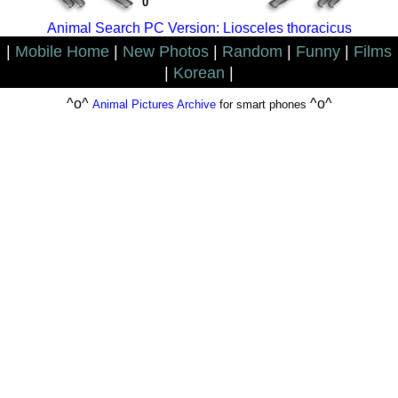
0
Animal Search PC Version: Liosceles thoracicus
|
Mobile Home
|
New Photos
|
Random
|
Funny
|
Films
|
Korean
|
^o^
^o^
Animal Pictures Archive
for smart phones