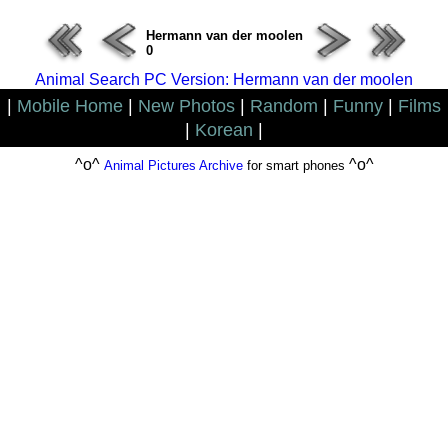
Hermann van der moolen
0
Animal Search PC Version: Hermann van der moolen
|
Mobile Home
|
New Photos
|
Random
|
Funny
|
Films
|
Korean
|
^o^
^o^
Animal Pictures Archive
for smart phones