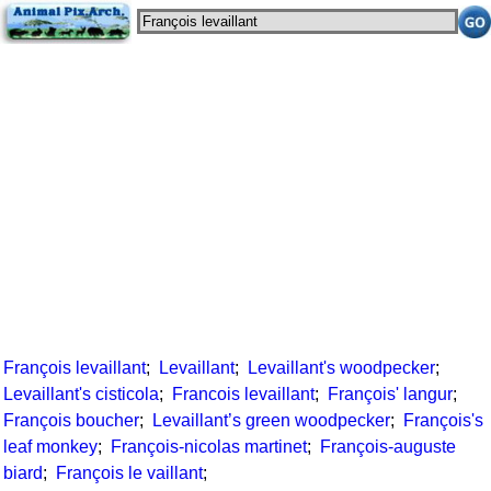
François levaillant
;
Levaillant
;
Levaillant's woodpecker
;
Levaillant's cisticola
;
Francois levaillant
;
François' langur
;
François boucher
;
Levaillant’s green woodpecker
;
François's
leaf monkey
;
François-nicolas martinet
;
François-auguste
biard
;
François le vaillant
;