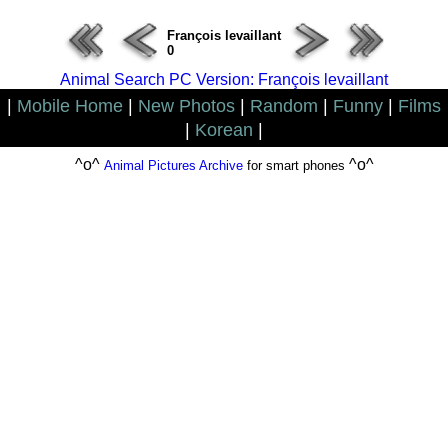
François levaillant
0
Animal Search PC Version: François levaillant
|
Mobile Home
|
New Photos
|
Random
|
Funny
|
Films
|
Korean
|
^o^
^o^
Animal Pictures Archive
for smart phones