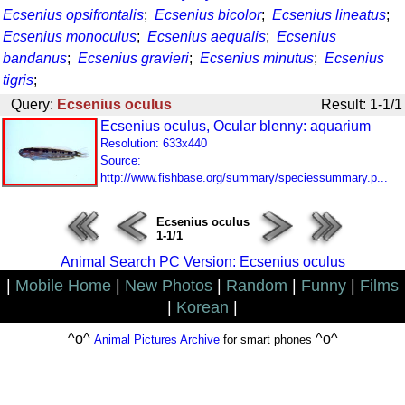
Ecsenius opsifrontalis
;
Ecsenius bicolor
;
Ecsenius lineatus
;
Ecsenius monoculus
;
Ecsenius aequalis
;
Ecsenius
bandanus
;
Ecsenius gravieri
;
Ecsenius minutus
;
Ecsenius
tigris
;
Query:
Ecsenius oculus
Result: 1-1/1
Ecsenius oculus, Ocular blenny: aquarium
Resolution: 633x440
Source:
http://www.fishbase.org/summary/speciessummary.p...
Ecsenius oculus
1-1/1
Animal Search PC Version: Ecsenius oculus
|
Mobile Home
|
New Photos
|
Random
|
Funny
|
Films
|
Korean
|
^o^
^o^
Animal Pictures Archive
for smart phones