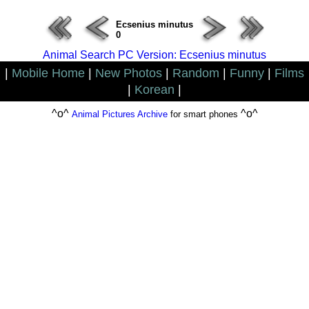
Ecsenius minutus
0
Animal Search PC Version: Ecsenius minutus
|
Mobile Home
|
New Photos
|
Random
|
Funny
|
Films
|
Korean
|
^o^
^o^
Animal Pictures Archive
for smart phones