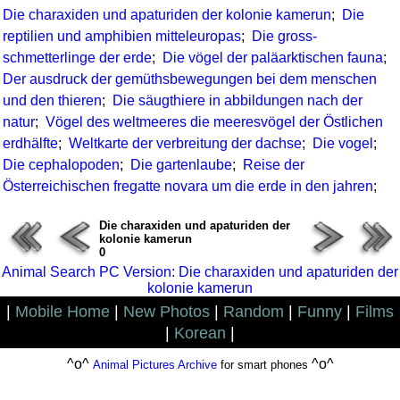
Die charaxiden und apaturiden der kolonie kamerun
;
Die
reptilien und amphibien mitteleuropas
;
Die gross-
schmetterlinge der erde
;
Die vögel der paläarktischen fauna
;
Der ausdruck der gemüthsbewegungen bei dem menschen
und den thieren
;
Die säugthiere in abbildungen nach der
natur
;
Vögel des weltmeeres die meeresvögel der Östlichen
erdhälfte
;
Weltkarte der verbreitung der dachse
;
Die vogel
;
Die cephalopoden
;
Die gartenlaube
;
Reise der
Österreichischen fregatte novara um die erde in den jahren
;
Die charaxiden und apaturiden der
kolonie kamerun
0
Animal Search PC Version: Die charaxiden und apaturiden der
kolonie kamerun
|
Mobile Home
|
New Photos
|
Random
|
Funny
|
Films
|
Korean
|
^o^
^o^
Animal Pictures Archive
for smart phones