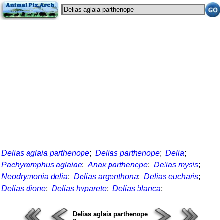
Delias aglaia parthenope
;
Delias parthenope
;
Delia
;
Pachyramphus aglaiae
;
Anax parthenope
;
Delias mysis
;
Neodrymonia delia
;
Delias argenthona
;
Delias eucharis
;
Delias dione
;
Delias hyparete
;
Delias blanca
;
Delias aglaia parthenope