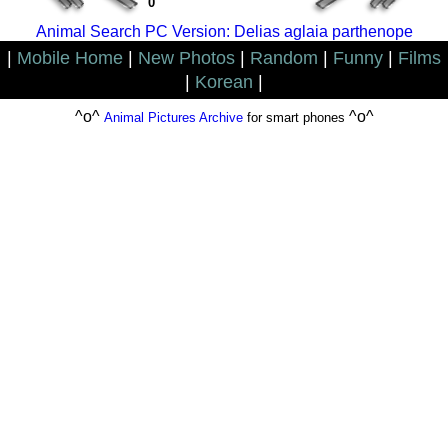
0
Animal Search PC Version: Delias aglaia parthenope
|
Mobile Home
|
New Photos
|
Random
|
Funny
|
Films
|
Korean
|
^o^
^o^
Animal Pictures Archive
for smart phones