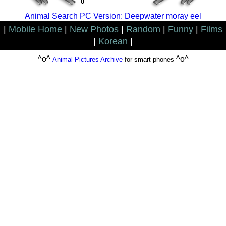
0
Animal Search PC Version: Deepwater moray eel
|
Mobile Home
|
New Photos
|
Random
|
Funny
|
Films
|
Korean
|
^o^
^o^
Animal Pictures Archive
for smart phones