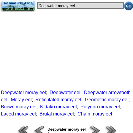
Deepwater moray eel
;
Deepwater eel
;
Deepwater arrowtooth
eel
;
Moray eel
;
Reticulated moray eel
;
Geometric moray eel
;
Brown moray eel
;
Kidako moray eel
;
Polygon moray eel
;
Laced moray eel
;
Brutal moray eel
;
Chain moray eel
;
Deepwater moray eel