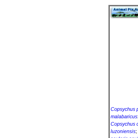
Copsychus 
malabaricus
Copsychus 
luzoniensis