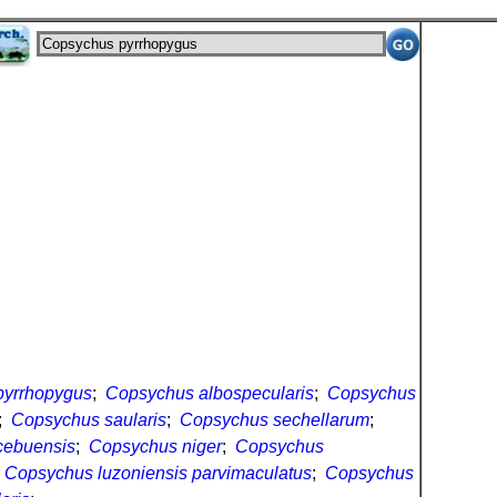
pyrrhopygus
;
Copsychus albospecularis
;
Copsychus
;
Copsychus saularis
;
Copsychus sechellarum
;
cebuensis
;
Copsychus niger
;
Copsychus
;
Copsychus luzoniensis parvimaculatus
;
Copsychus