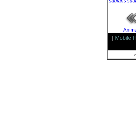
saularis saul
Anima
|
Mobile 