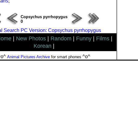
aris
;
Copsychus pyrrhopygus
0
l Search PC Version: Copsychus pyrrhopygus
Home
|
New Photos
|
Random
|
Funny
|
Films
|
Korean
|
^o^
^o^
Animal Pictures Archive
for smart phones