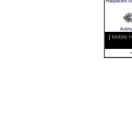
Harpactes m
Anima
|
Mobile 