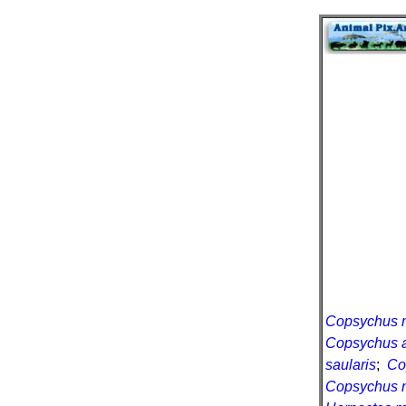
Copsychus 
Copsychus a
saularis
;
Co
Copsychus n