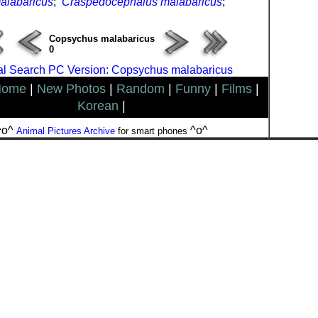
alabaricus
;
Craspedocephalus malabaricus
;
Copsychus malabaricus
0
l Search PC Version: Copsychus malabaricus
Home
|
New Photos
|
Random
|
Funny
|
Films
|
Korean
|
^o^
^o^
Animal Pictures Archive
for smart phones