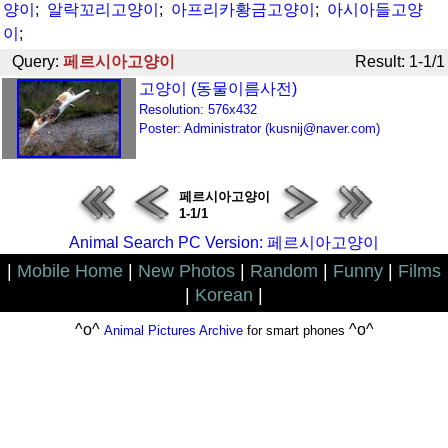
양이
;
알락꼬리고양이
;
아프리카황금고양이
;
아시아들고양
이
;
Query:
페르시아고양이
Result: 1-1/1
고양이 (동물이름사전)
Resolution: 576x432
Poster: Administrator (kusnij@naver.com)
페르시아고양이
1-1/1
Animal Search PC Version: 페르시아고양이
|
Mobile Home
|
New Photos
|
Random
|
Funny
|
Films
|
Korean
|
^o^
^o^
Animal Pictures Archive
for smart phones