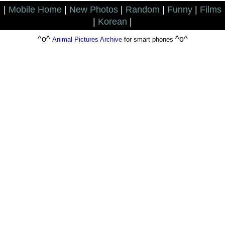
|
Mobile Home
|
New Photos
|
Random
|
Funny
|
Films
|
Korean
|
^o^
^o^
Animal Pictures Archive
for smart phones