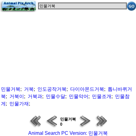
민물거북
;
거북
;
인도공작거북
;
다이아몬드거북
;
톱니바퀴거
북
;
거북이
;
거북과
;
민물수달
;
민물악어
;
민물조개
;
민물참
게
;
민물가재
;
민물거북
0
Animal Search PC Version: 민물거북