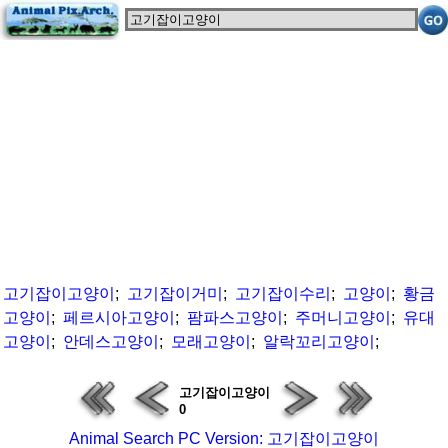
고기잡이고양이
;
고기잡이거미
;
고기잡이수리
;
고양이
;
황금
고양이
;
페르시아고양이
;
팜파스고양이
;
주머니고양이
;
유대
고양이
;
안데스고양이
;
모래고양이
;
알락꼬리고양이
;
고기잡이고양이
0
Animal Search PC Version: 고기잡이고양이