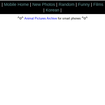
|
Mobile Home
|
New Photos
|
Random
|
Funny
|
Films
|
Korean
|
^o^
^o^
Animal Pictures Archive
for smart phones